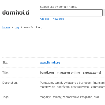
Search site by domain name:
-
Add site
New sites
Home
/
org
/
www.Bcmtl.org
Site:
www.Bcmtl.org
bcmtl.org - magazyn online - zapraszamy!
Title:
Description:
Poruszamy tematy związane z biznesem, finansami
motoryzacją, podróżami oraz rozrywce - zapraszam
Tags:
magazyn, tematy, zapraszamy!, związane, oraz