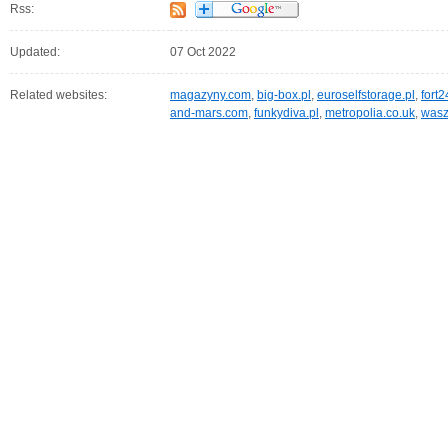
Rss:
Updated:
07 Oct 2022
Related websites:
magazyny.com
,
big-box.pl
,
euroselfstorage.pl
,
fort2
and-mars.com
,
funkydiva.pl
,
metropolia.co.uk
,
wasz