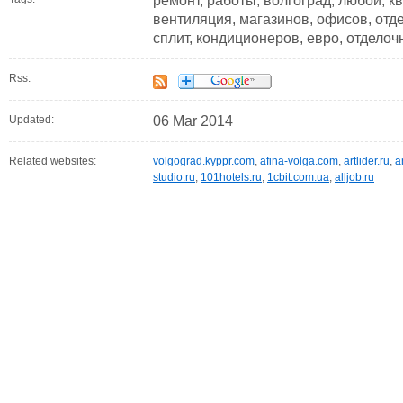
ремонт, работы, волгоград, любой, к
вентиляция, магазинов, офисов, отде
сплит, кондиционеров, евро, отдело
Rss:
Updated:
06 Mar 2014
Related websites:
volgograd.kyppr.com
,
afina-volga.com
,
artlider.ru
,
a
studio.ru
,
101hotels.ru
,
1cbit.com.ua
,
alljob.ru