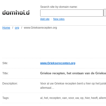
Search site by domain name:
-
Add site
New sites
Home
/
org
/
www.Griekserecepten.org
Site:
www.Griekserecepten.org
Griekse recepten, het onstaan van de Griekse
Title:
Description:
Voor al uw Griekse recepten bent u hier op het juis
allemaal....
Tags:
al, het, recepten, van, voor, uw, op, hier, heeft, allem