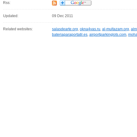
Rss:
Updated:
09 Dec 2011
Related websites:
salasdearte.org
,
okna4vas.ru
,
al-multazam.org
,
alm
bateriaparaportatil.es
,
airportparkinglots.com
,
moha