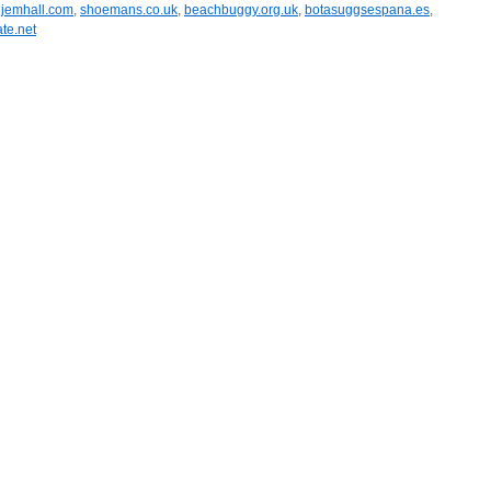
,
jemhall.com
,
shoemans.co.uk
,
beachbuggy.org.uk
,
botasuggsespana.es
,
te.net