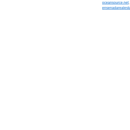
oceansource.net
ensenadarealesta