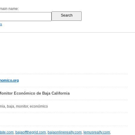
omain name:
es
nomico.org
Monitor Económico de Baja California
rnia, baja, monitor, económico
tate.com
,
bajaoffthegrid.com
,
bajaonlinerealty.com
,
lemusrealty.com
,