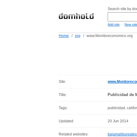
Search site by d
-
Add site
New sit
Home
/
org
/
www.Monitoreconomico.org
Site:
www.Monitoreco
Publicidad de 
Title:
Tags:
publicidad, califo
Updated:
20 Jun 2014
Related websites:
bajamalibureales