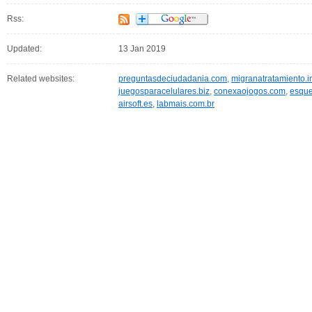
Rss:
Updated:
13 Jan 2019
Related websites:
preguntasdeciudadania.com
,
migranatratamiento.i
juegosparacelulares.biz
,
conexaojogos.com
,
esque
airsoft.es
,
labmais.com.br