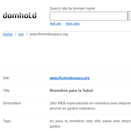
Search site by domain name:
-
Add site
New sites
Home
/
org
/
www.Remediospara.org
Site:
www.Remediospara.org
Remedios para la Salud
Title:
Description:
Sitio WEB especializado en remedios para mejorar la
ahorrar en gastos cotidianos.
Tags:
en, para, la, remedios, vida, sitio, salud, web, mejor
gastos